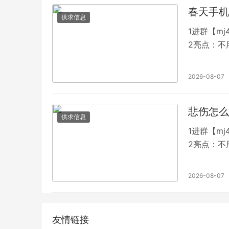
春天手机
供求信息
1进群【mj
2亮点：不
2026-08-07
悲伤怎么
供求信息
1进群【mj
2亮点：不
2026-08-07
友情链接