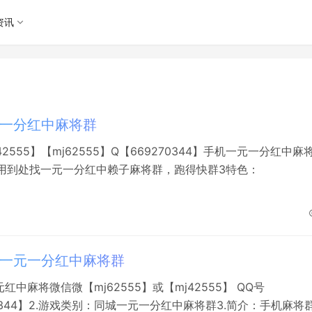
资讯
一分红中麻将群
42555】【mj62555】Q【669270344】手机一元一分红中麻
用到处找一元一分红中赖子麻将群，跑得快群3特色：
一元一分红中麻将群
红中麻将微信微【mj62555】或【mj42555】 QQ号
70344】2.游戏类别：同城一元一分红中麻将群3.简介：手机麻将