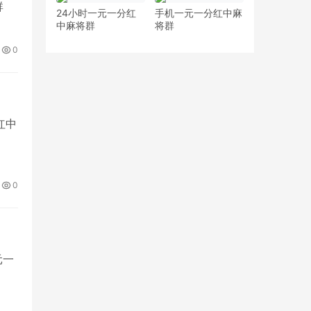
群
24小时一元一分红
手机一元一分红中麻
中麻将群
将群
0
红中
0
元一