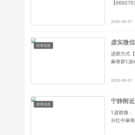
【6692
2026-08-07
虚实微信
供求信息
进群方式【m
麻将群1.
2026-08-07
宁静附近
供求信息
1.进群微：
分红中麻将