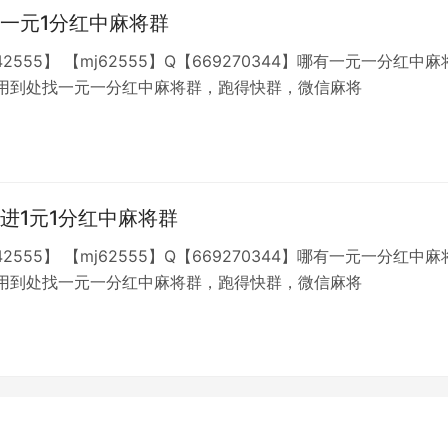
一元1分红中麻将群
42555】 【mj62555】Q【669270344】哪有一元一分红中
用到处找一元一分红中麻将群，跑得快群，微信麻将
进1元1分红中麻将群
42555】 【mj62555】Q【669270344】哪有一元一分红中
用到处找一元一分红中麻将群，跑得快群，微信麻将