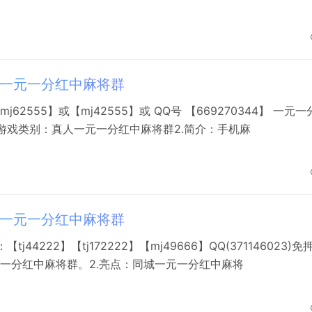
一元一分红中麻将群
j62555】或【mj42555】或 QQ号 【669270344】 一元一
.游戏类别：真人一元一分红中麻将群2.简介：手机麻
一元一分红中麻将群
【tj44222】【tj172222】【mj49666】QQ(371146023)免
一分红中麻将群。2.亮点：同城一元一分红中麻将