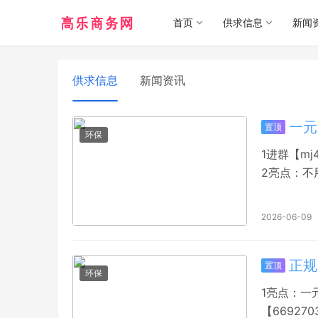
首页
供求信息
新闻
供求信息
新闻资讯
一元
置顶
环保
1进群【mj
2亮点：不
2026-06-09
正规
置顶
环保
1亮点：一元
【6692